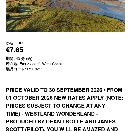
から
EUR
€7.65
期間:
40 分 (約)
所在地
: Franz Josef, West Coast
製品コード:
P1FNZV
PRICE VALID TO 30 SEPTEMBER 2026 / FROM
01 OCTOBER 2026 NEW RATES APPLY
(NOTE:
PRICES SUBJECT TO CHANGE AT ANY
TIME)
-
WESTLAND WONDERLAND -
PRODUCED BY DEAN TROLLE AND JAMES
SCOTT (PILOT). YOU WILL BE AMAZED AND