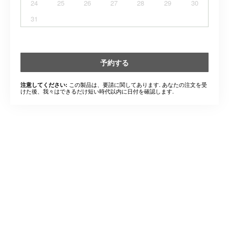
24
25
26
27
28
29
30
31
予約する
この製品は、要請に関してあります. あなたの注文を受
注意してください:
けた後、我々はできるだけ短い時代以内に日付を確認します.